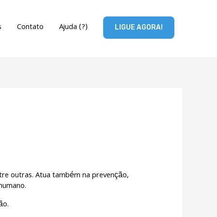
s
Contato
Ajuda (?)
LIGUE AGORA!
entre outras. Atua também na prevenção,
 humano.
ão.