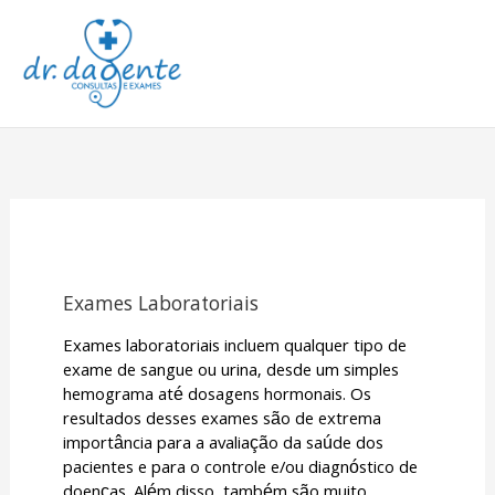
Ir
Men
para
o
prin
conteúdo
Exames Laboratoriais
Exames laboratoriais incluem qualquer tipo de
exame de sangue ou urina, desde um simples
hemograma até dosagens hormonais. Os
resultados desses exames são de extrema
importância para a avaliação da saúde dos
pacientes e para o controle e/ou diagnóstico de
doenças. Além disso, também são muito